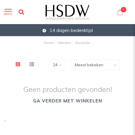
0
MENU
14 dagen bedenktijd
Home
/
Merken
/
Bandido
Geen producten gevonden!
GA VERDER MET WINKELEN
'