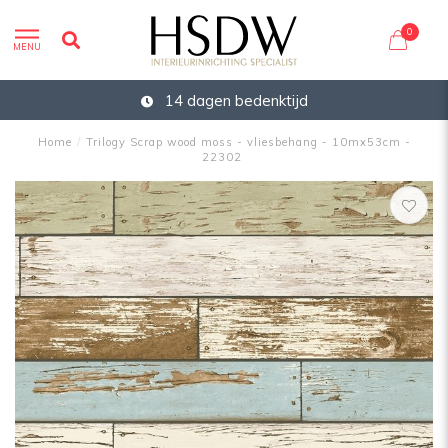
0
MENU
14 dagen bedenktijd
Home
/
Trilogy Scrap wood moss - vliesbehang - 10mx53cm -
22302