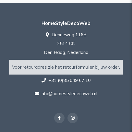
HomeStyleDecoWeb
Denneweg 116B
2514 CK
Den Haag, Nederland
Voor retouradres zie het
retourformulier
bij uw order.
+31 (0)85 049 67 10
info@homestyledecoweb.nl