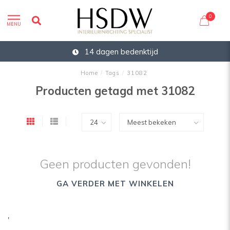
0
MENU
14 dagen bedenktijd
Home
/
Tags
/
31082
Producten getagd met 31082
Geen producten gevonden!
GA VERDER MET WINKELEN
'