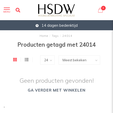
0
MENU
14 dagen bedenktijd
Home
/
Tags
/
24014
Producten getagd met 24014
Geen producten gevonden!
GA VERDER MET WINKELEN
'