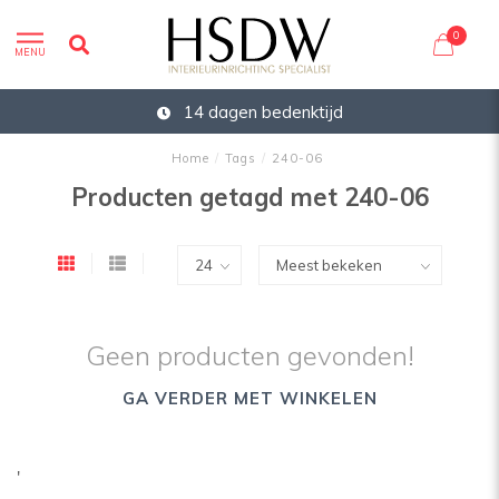
0
MENU
14 dagen bedenktijd
Home
/
Tags
/
240-06
Producten getagd met 240-06
Geen producten gevonden!
GA VERDER MET WINKELEN
'