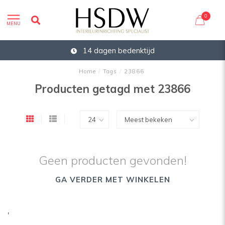
0
MENU
14 dagen bedenktijd
Home
/
Tags
/
23866
Producten getagd met 23866
Geen producten gevonden!
GA VERDER MET WINKELEN
'