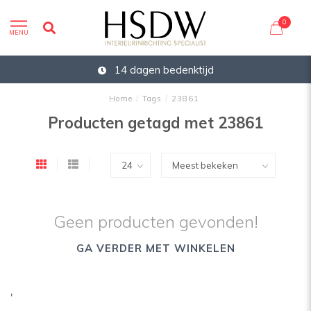
0
MENU
14 dagen bedenktijd
Home
/
Tags
/
23861
Producten getagd met 23861
Geen producten gevonden!
GA VERDER MET WINKELEN
'