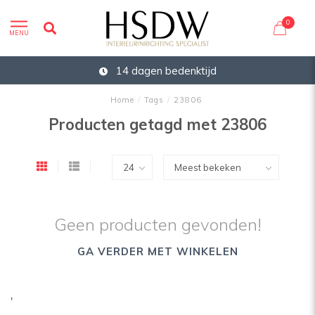
0
MENU
14 dagen bedenktijd
Home
/
Tags
/
23806
Producten getagd met 23806
Geen producten gevonden!
GA VERDER MET WINKELEN
'