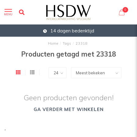
0
MENU
14 dagen bedenktijd
Home
/
Tags
/
23318
Producten getagd met 23318
Geen producten gevonden!
GA VERDER MET WINKELEN
'