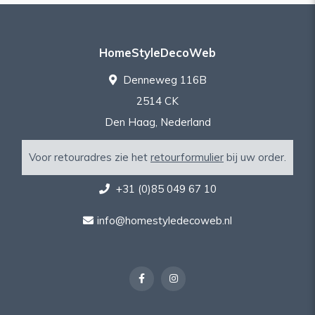
HomeStyleDecoWeb
Denneweg 116B
2514 CK
Den Haag, Nederland
Voor retouradres zie het
retourformulier
bij uw order.
+31 (0)85 049 67 10
info@homestyledecoweb.nl