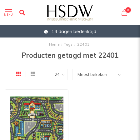
0
MENU
14 dagen bedenktijd
Home
/
Tags
/
22401
Producten getagd met 22401