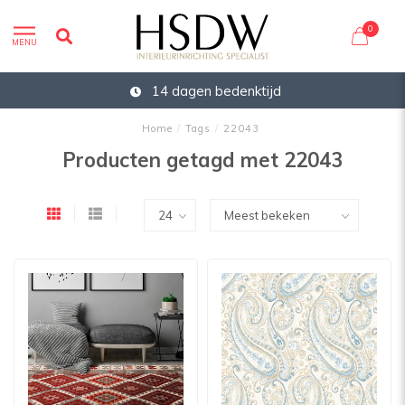
0
MENU
14 dagen bedenktijd
Home
/
Tags
/
22043
Producten getagd met 22043