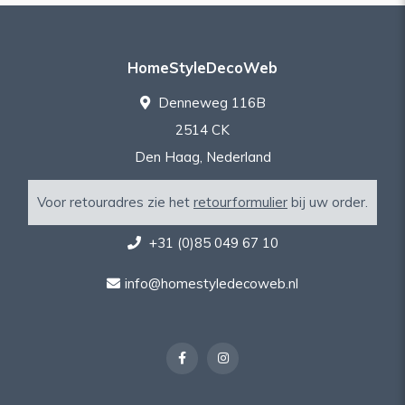
HomeStyleDecoWeb
Denneweg 116B
2514 CK
Den Haag, Nederland
Voor retouradres zie het
retourformulier
bij uw order.
+31 (0)85 049 67 10
info@homestyledecoweb.nl