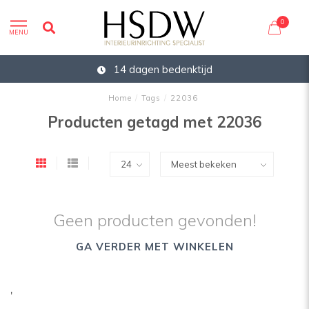
0
MENU
14 dagen bedenktijd
Home
/
Tags
/
22036
Producten getagd met 22036
Geen producten gevonden!
GA VERDER MET WINKELEN
'