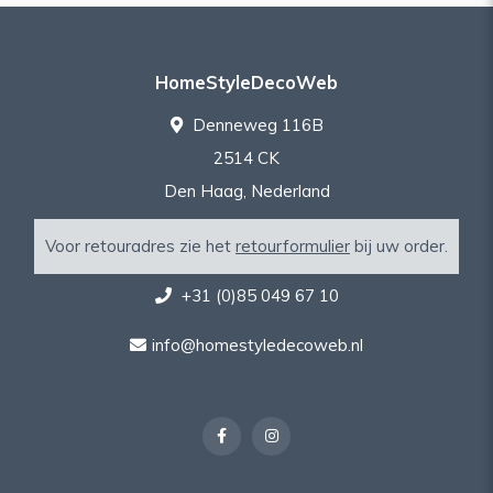
HomeStyleDecoWeb
Denneweg 116B
2514 CK
Den Haag, Nederland
Voor retouradres zie het
retourformulier
bij uw order.
+31 (0)85 049 67 10
info@homestyledecoweb.nl