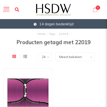
0
MENU
14 dagen bedenktijd
Home
/
Tags
/
22019
Producten getagd met 22019