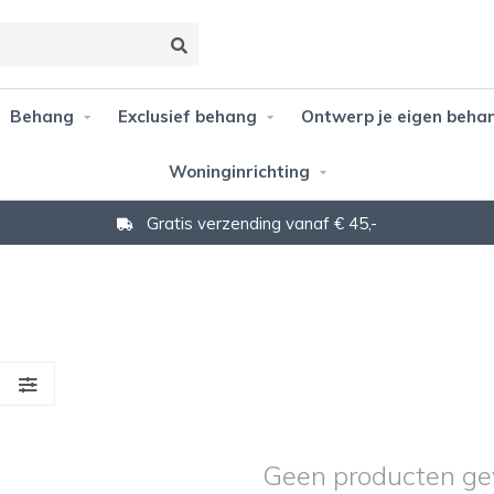
Behang
Exclusief behang
Ontwerp je eigen beha
Woninginrichting
Gratis verzending vanaf € 45,-
S
Geen producten ge