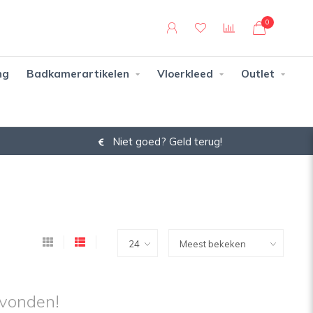
0
ng
Badkamerartikelen
Vloerkleed
Outlet
Niet goed? Geld terug!
vonden!