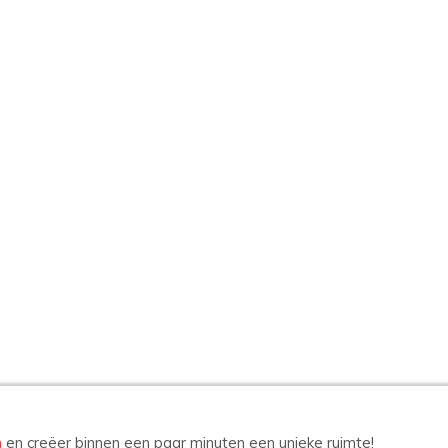
n
en creëer binnen een paar minuten een unieke ruimte!