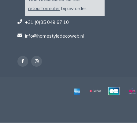
retourformulier
bij uw order.
+31 (0)85 049 67 10
info@homestyledecoweb.nl