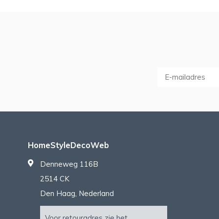
HomeStyleDecoWeb
Denneweg 116B
2514 CK
Den Haag, Nederland
Voor retouradres zie het