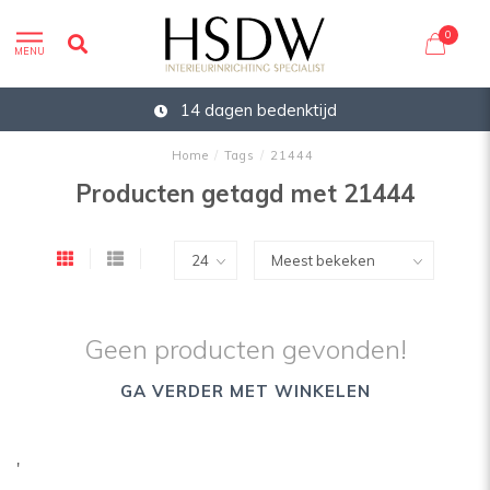
0
MENU
14 dagen bedenktijd
Home
/
Tags
/
21444
Producten getagd met 21444
Geen producten gevonden!
GA VERDER MET WINKELEN
'