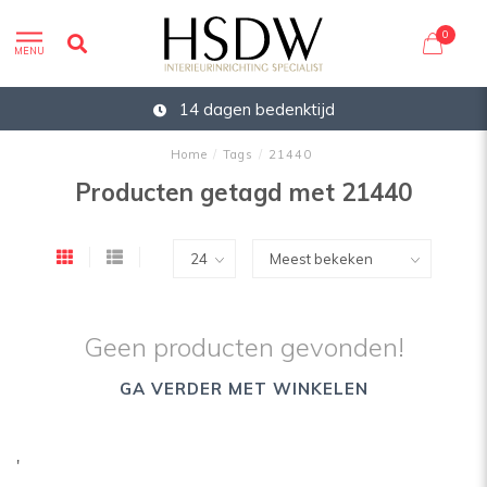
0
MENU
14 dagen bedenktijd
Home
/
Tags
/
21440
Producten getagd met 21440
Geen producten gevonden!
GA VERDER MET WINKELEN
'