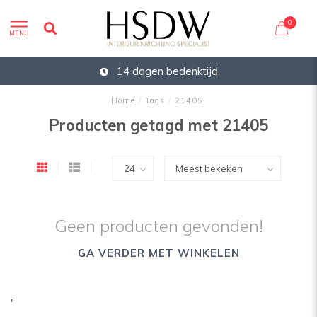
0
MENU
14 dagen bedenktijd
Home
/
Tags
/
21405
Producten getagd met 21405
Geen producten gevonden!
GA VERDER MET WINKELEN
'