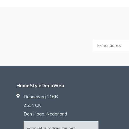
HomeStyleDecoWeb
Denneweg 116B
2514 CK
Den Haag, Nederland
Voor retouradres zie het