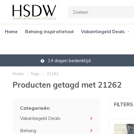
Home
Behang inspiratietool
Vakantiegeld Deals
14 dagen bedenktijd
Home
/
Tags
/
21262
Producten getagd met 21262
FILTER
Categorieën
Vakantiegeld Deals
Behang