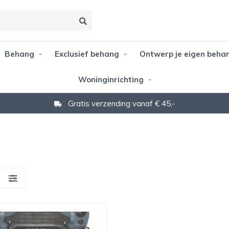
Behang
Exclusief behang
Ontwerp je eigen beha
Woninginrichting
Gratis verzending vanaf € 45,-
S