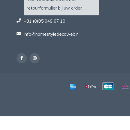
retourformulier
bij uw order.
+31 (0)85 049 67 10
info@homestyledecoweb.nl