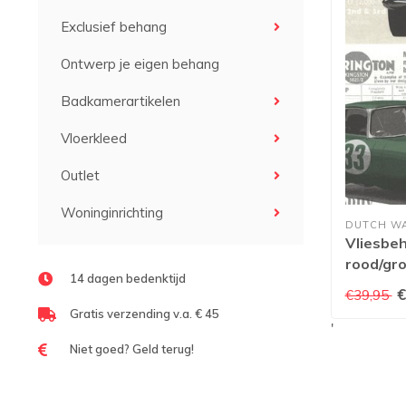
Exclusief behang
Ontwerp je eigen behang
Badkamerartikelen
Vloerkleed
Outlet
Woninginrichting
DUTCH W
Vliesbeh
rood/gr
14 dagen bedenktijd
€
€39,95
Gratis verzending v.a. € 45
'
Niet goed? Geld terug!