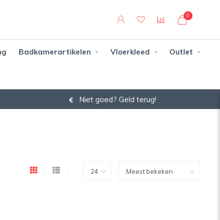
0
ng
Badkamerartikelen
Vloerkleed
Outlet
Niet goed? Geld terug!