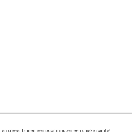
n
en creëer binnen een paar minuten een unieke ruimte!