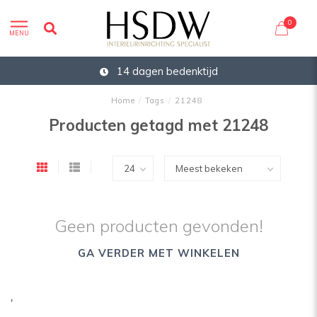
0
MENU
14 dagen bedenktijd
Home
/
Tags
/
21248
Producten getagd met 21248
Geen producten gevonden!
GA VERDER MET WINKELEN
'