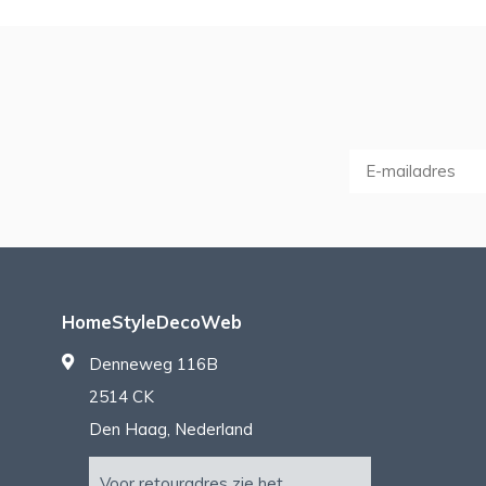
HomeStyleDecoWeb
Denneweg 116B
2514 CK
Den Haag, Nederland
Voor retouradres zie het