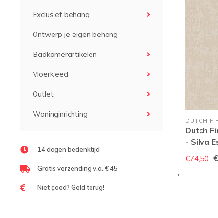
Exclusief behang
Ontwerp je eigen behang
Badkamerartikelen
Vloerkleed
Outlet
Woninginrichting
DUTCH FI
Dutch Fi
- Silva 
14 dagen bedenktijd
21113
€
€74,50
Gratis verzending v.a. € 45
'
Niet goed? Geld terug!