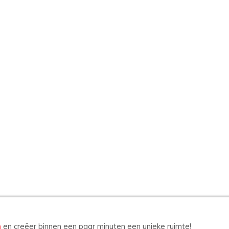
n
en creëer binnen een paar minuten een unieke ruimte!