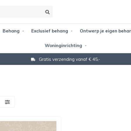
Behang
Exclusief behang
Ontwerp je eigen beha
Woninginrichting
Gratis verzending vanaf € 45,-
S