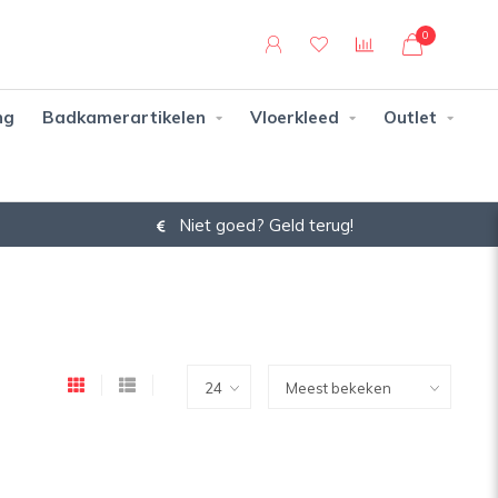
0
ng
Badkamerartikelen
Vloerkleed
Outlet
Niet goed? Geld terug!