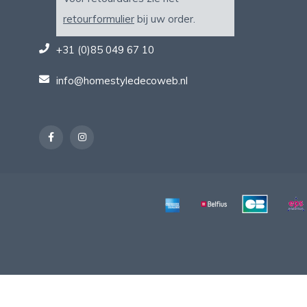
retourformulier
bij uw order.
+31 (0)85 049 67 10
info@homestyledecoweb.nl