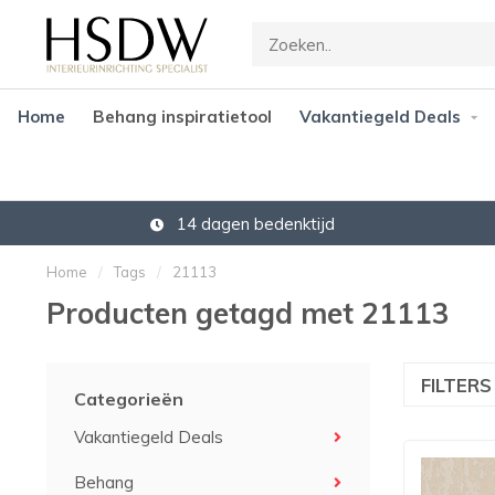
Home
Behang inspiratietool
Vakantiegeld Deals
14 dagen bedenktijd
Home
/
Tags
/
21113
Producten getagd met 21113
FILTER
Categorieën
Vakantiegeld Deals
Behang