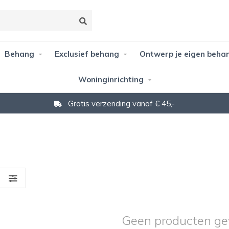
Behang
Exclusief behang
Ontwerp je eigen beha
Woninginrichting
Gratis verzending vanaf € 45,-
S
Geen producten ge