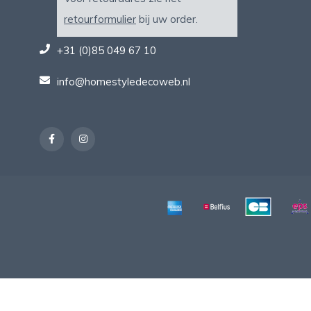
retourformulier
bij uw order.
+31 (0)85 049 67 10
info@homestyledecoweb.nl