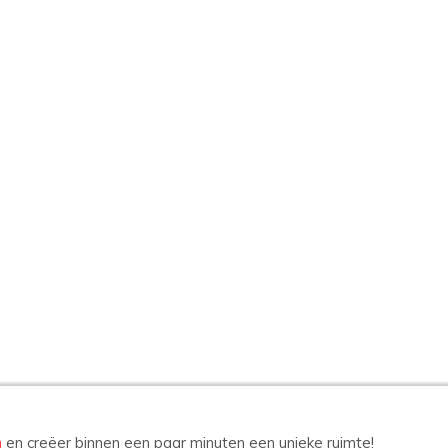
n
en creëer binnen een paar minuten een unieke ruimte!