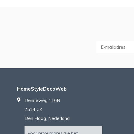
HomeStyleDecoWeb
Denneweg 116B
2514 CK
Den Haag, Nederland
Voor retouradres zie het