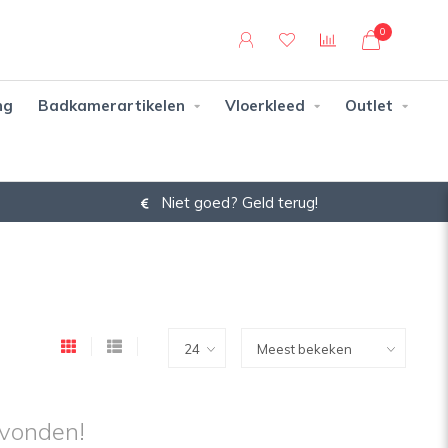
0
ng
Badkamerartikelen
Vloerkleed
Outlet
Niet goed? Geld terug!
vonden!