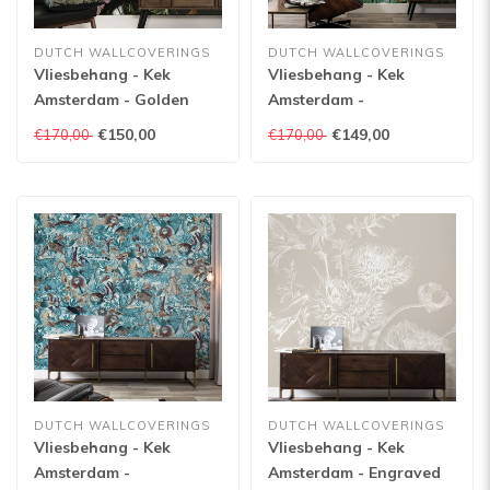
DUTCH WALLCOVERINGS
DUTCH WALLCOVERINGS
Vliesbehang - Kek
Vliesbehang - Kek
Amsterdam - Golden
Amsterdam -
Age Flowers II - WP-201
Underwater Jungle -
€150,00
€149,00
€170,00
€170,00
- 194,8cm x 280cm
WP-688 - 194,8cm x
280cm
DUTCH WALLCOVERINGS
DUTCH WALLCOVERINGS
Vliesbehang - Kek
Vliesbehang - Kek
Amsterdam -
Amsterdam - Engraved