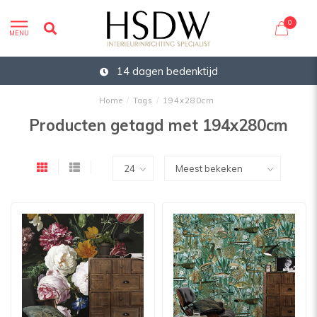
0
MENU
14 dagen bedenktijd
Home
/
Tags
/
194x280cm
Producten getagd met 194x280cm