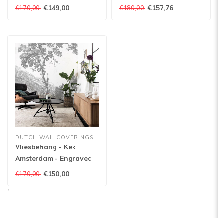
Underwater Jungle -
Flowers Grey - WP-752 -
€149,00
€157,76
€170,00
€180,00
WP-684 - 194,8cm x
194,8cm x 280cm
280cm
DUTCH WALLCOVERINGS
Vliesbehang - Kek
Amsterdam - Engraved
Landscape I - WP-312 -
€150,00
€170,00
194,8cm x 280cm
'