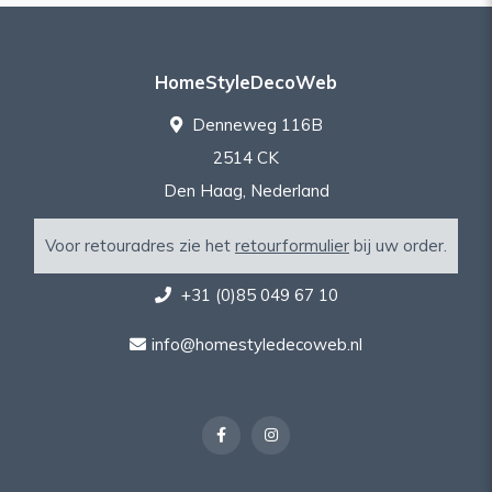
HomeStyleDecoWeb
Denneweg 116B
2514 CK
Den Haag, Nederland
Voor retouradres zie het
retourformulier
bij uw order.
+31 (0)85 049 67 10
info@homestyledecoweb.nl