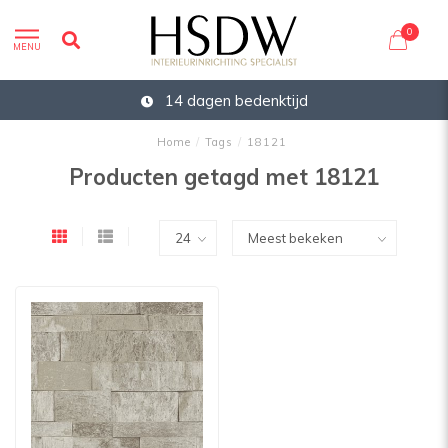
0
MENU
14 dagen bedenktijd
Home
/
Tags
/
18121
Producten getagd met 18121