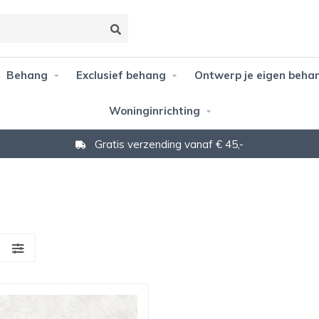
Behang
Exclusief behang
Ontwerp je eigen beha
Woninginrichting
Gratis verzending vanaf € 45,-
S