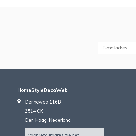
HomeStyleDecoWeb
Denneweg 116B
2514 CK
Den Haag, Nederland
Voor retouradres zie het