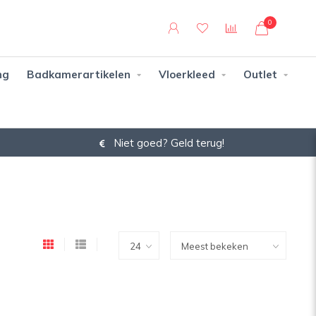
0
ng
Badkamerartikelen
Vloerkleed
Outlet
Niet goed? Geld terug!