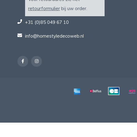
retourformulier
bij uw order.
+31 (0)85 049 67 10
info@homestyledecoweb.nl