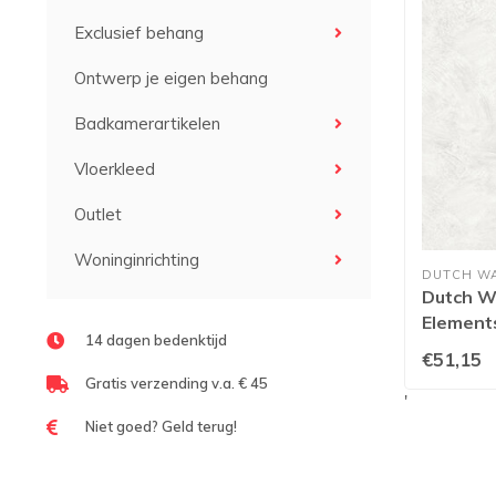
Exclusief behang
Ontwerp je eigen behang
Badkamerartikelen
Vloerkleed
Outlet
Woninginrichting
DUTCH W
Dutch Wa
Elements
14 dagen bedenktijd
€51,15
Gratis verzending v.a. € 45
'
Niet goed? Geld terug!