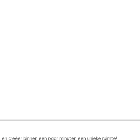
n
en creëer binnen een paar minuten een unieke ruimte!