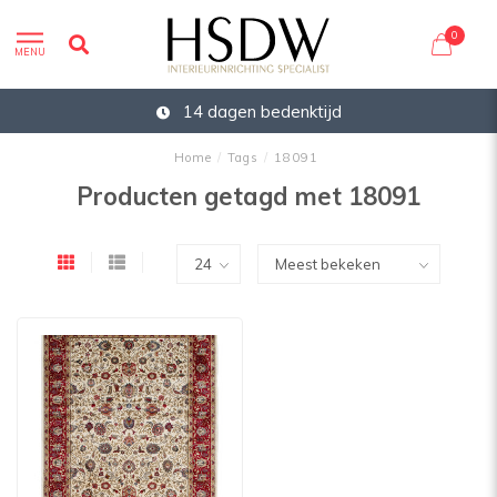
0
MENU
14 dagen bedenktijd
Home
/
Tags
/
18091
Producten getagd met 18091