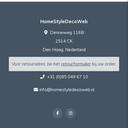
HomeStyleDecoWeb
Denneweg 116B
2514 CK
Den Haag, Nederland
Voor retouradres zie het
retourformulier
bij uw order.
+31 (0)85 049 67 10
info@homestyledecoweb.nl