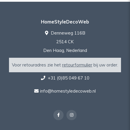
HomeStyleDecoWeb
Denneweg 116B
2514 CK
Den Haag, Nederland
Voor retouradres zie het
retourformulier
bij uw order.
+31 (0)85 049 67 10
info@homestyledecoweb.nl