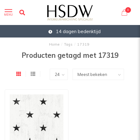
0
MENU
14 dagen bedenktijd
Home
/
Tags
/
17319
Producten getagd met 17319