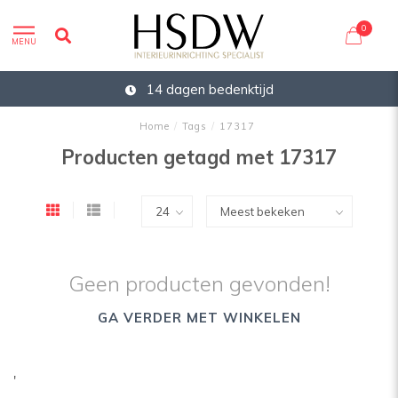
0
MENU
14 dagen bedenktijd
Home
/
Tags
/
17317
Producten getagd met 17317
Geen producten gevonden!
GA VERDER MET WINKELEN
'