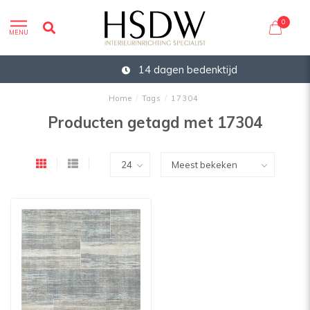
0
MENU
14 dagen bedenktijd
Home
/
Tags
/
17304
Producten getagd met 17304