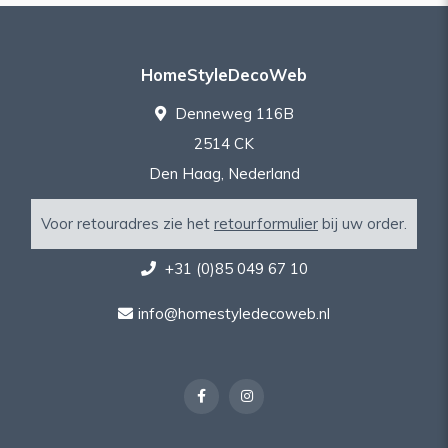
HomeStyleDecoWeb
Denneweg 116B
2514 CK
Den Haag, Nederland
Voor retouradres zie het
retourformulier
bij uw order.
+31 (0)85 049 67 10
info@homestyledecoweb.nl