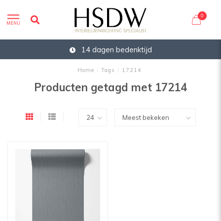
0
MENU
14 dagen bedenktijd
Home
/
Tags
/
17214
Producten getagd met 17214