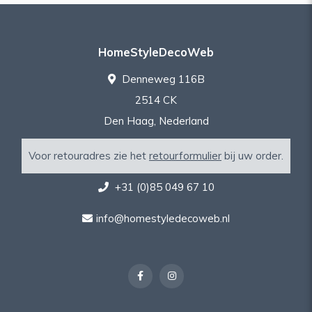
HomeStyleDecoWeb
Denneweg 116B
2514 CK
Den Haag, Nederland
Voor retouradres zie het
retourformulier
bij uw order.
+31 (0)85 049 67 10
info@homestyledecoweb.nl