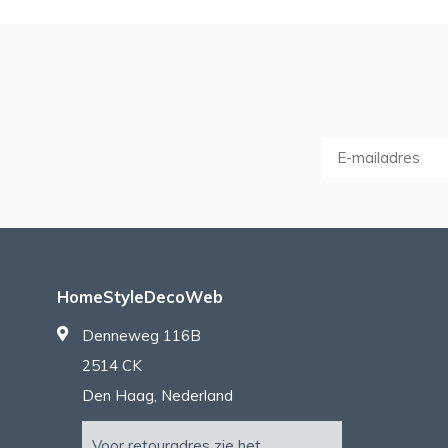
HomeStyleDecoWeb
Denneweg 116B
2514 CK
Den Haag, Nederland
Voor retouradres zie het