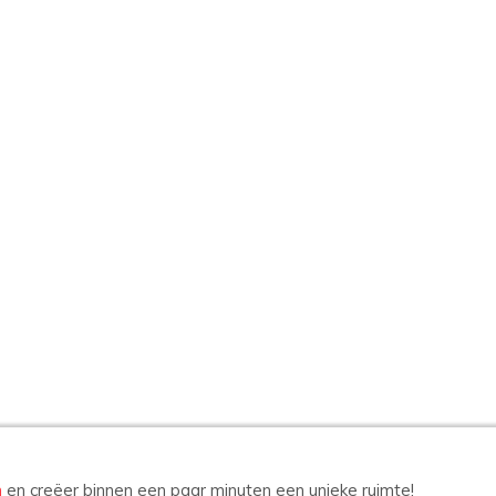
n
en creëer binnen een paar minuten een unieke ruimte!