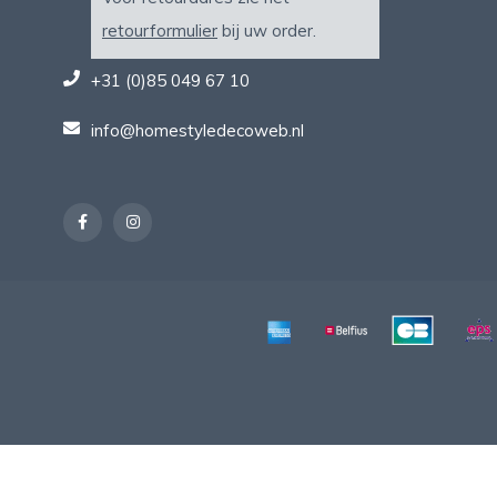
retourformulier
bij uw order.
+31 (0)85 049 67 10
info@homestyledecoweb.nl