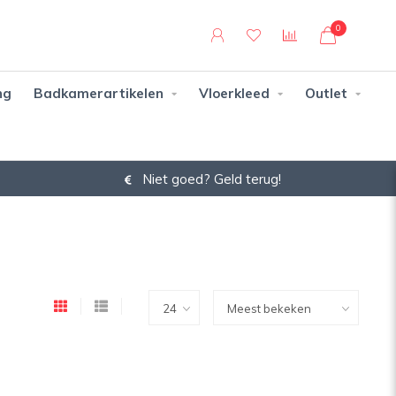
0
ng
Badkamerartikelen
Vloerkleed
Outlet
Niet goed? Geld terug!