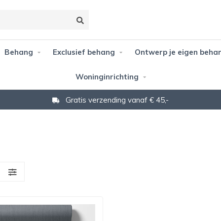
Behang
Exclusief behang
Ontwerp je eigen beha
Woninginrichting
Gratis verzending vanaf € 45,-
S