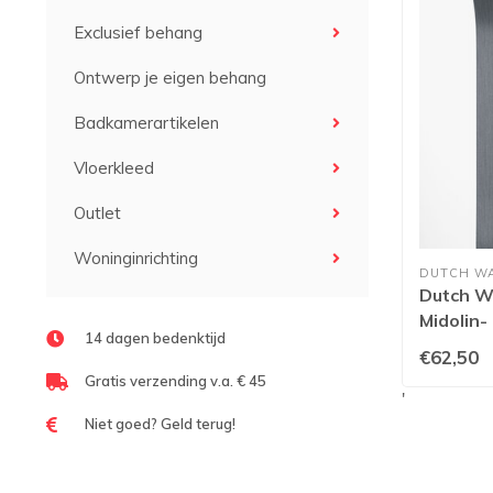
Exclusief behang
Ontwerp je eigen behang
Badkamerartikelen
Vloerkleed
Outlet
Woninginrichting
DUTCH W
Dutch Wa
Midolin-
14 dagen bedenktijd
€62,50
Gratis verzending v.a. € 45
'
Niet goed? Geld terug!