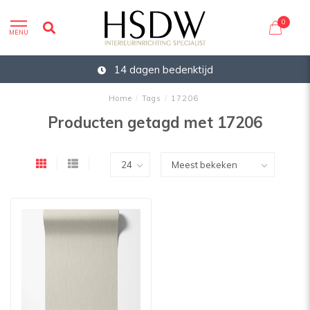
0
MENU
14 dagen bedenktijd
Home
/
Tags
/
17206
Producten getagd met 17206