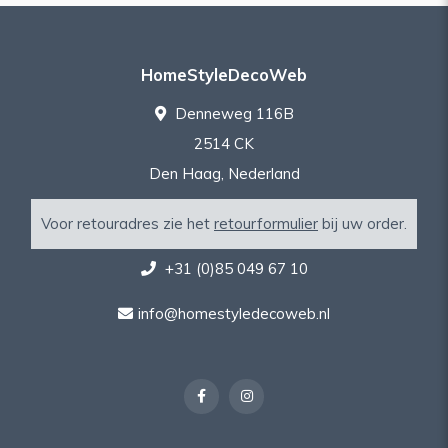
HomeStyleDecoWeb
Denneweg 116B
2514 CK
Den Haag, Nederland
Voor retouradres zie het
retourformulier
bij uw order.
+31 (0)85 049 67 10
info@homestyledecoweb.nl