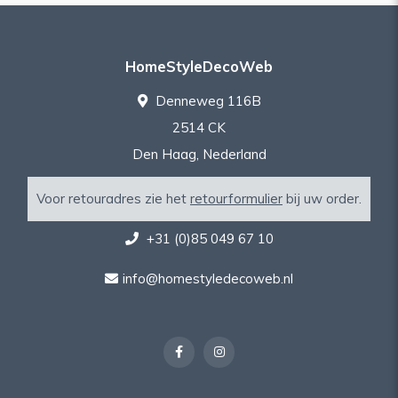
HomeStyleDecoWeb
Denneweg 116B
2514 CK
Den Haag, Nederland
Voor retouradres zie het
retourformulier
bij uw order.
+31 (0)85 049 67 10
info@homestyledecoweb.nl