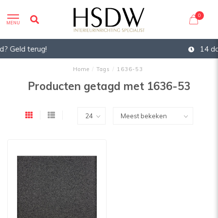
0
MENU
14 dagen bedenktijd
Home
/
Tags
/
1636-53
Producten getagd met 1636-53