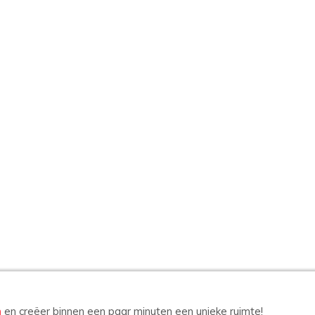
n
en creëer binnen een paar minuten een unieke ruimte!