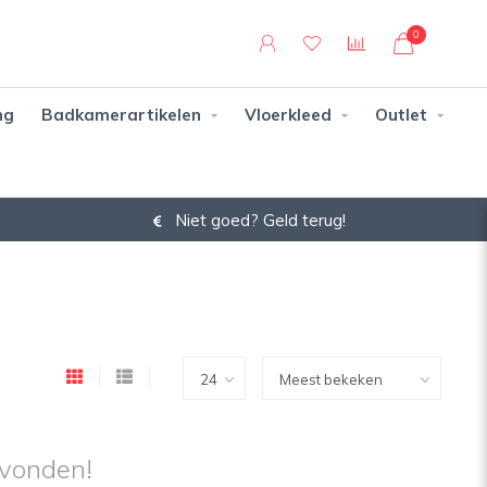
0
ng
Badkamerartikelen
Vloerkleed
Outlet
Niet goed? Geld terug!
vonden!