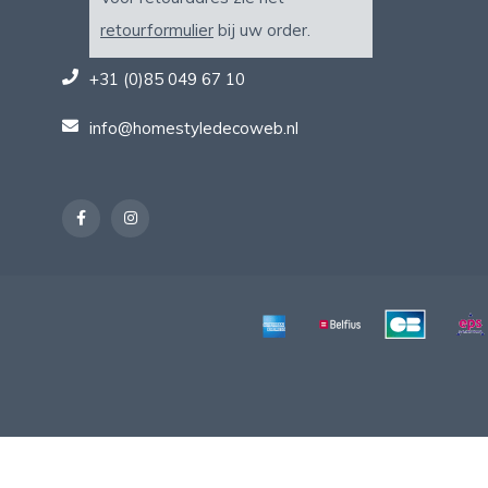
retourformulier
bij uw order.
+31 (0)85 049 67 10
info@homestyledecoweb.nl