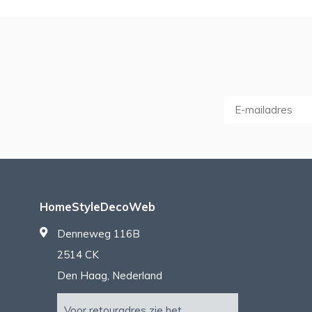
HomeStyleDecoWeb
Denneweg 116B
2514 CK
Den Haag, Nederland
Voor retouradres zie het