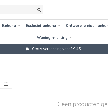
Behang
Exclusief behang
Ontwerp je eigen beha
Woninginrichting
Gratis verzending vanaf € 45,-
S
Geen producten ge