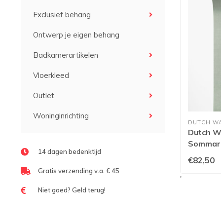
Exclusief behang
Ontwerp je eigen behang
Badkamerartikelen
Vloerkleed
Outlet
Woninginrichting
DUTCH W
Dutch Wa
Sommara
14 dagen bedenktijd
€82,50
Gratis verzending v.a. € 45
'
Niet goed? Geld terug!