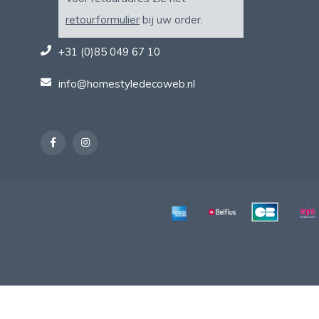
retourformulier
bij uw order.
+31 (0)85 049 67 10
info@homestyledecoweb.nl