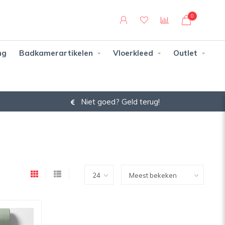
0
ng
Badkamerartikelen
Vloerkleed
Outlet
Niet goed? Geld terug!