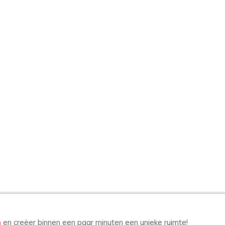
n
en creëer binnen een paar minuten een unieke ruimte!