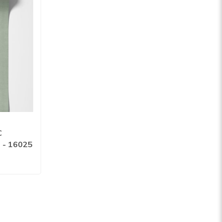
C
n - 16025