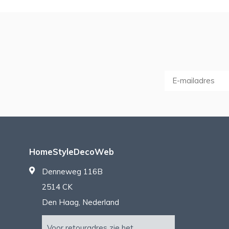
HomeStyleDecoWeb
Denneweg 116B
2514 CK
Den Haag, Nederland
Voor retouradres zie het