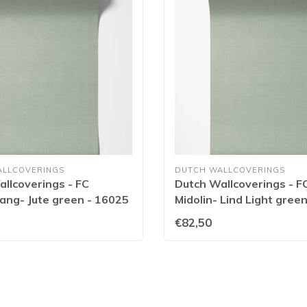
ALLCOVERINGS
DUTCH WALLCOVERINGS
llcoverings - FC
Dutch Wallcoverings - F
ng- Jute green - 16025
Midolin- Lind Light gree
€82,50