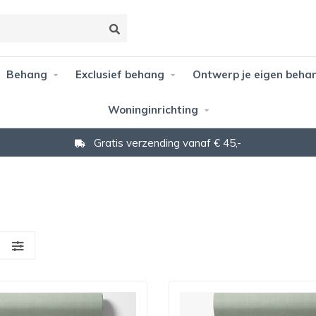
Behang
Exclusief behang
Ontwerp je eigen beha
Woninginrichting
Gratis verzending vanaf € 45,-
S