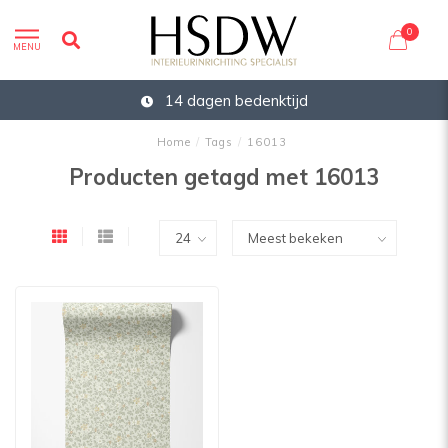
0
MENU
14 dagen bedenktijd
Home
/
Tags
/
16013
Producten getagd met 16013