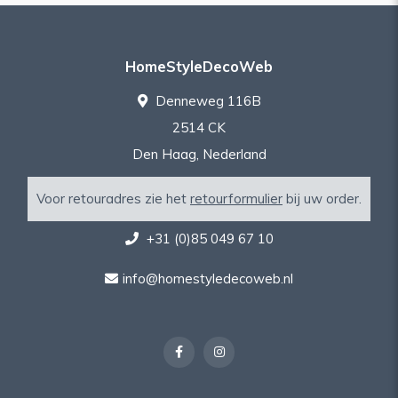
HomeStyleDecoWeb
Denneweg 116B
2514 CK
Den Haag, Nederland
Voor retouradres zie het
retourformulier
bij uw order.
+31 (0)85 049 67 10
info@homestyledecoweb.nl