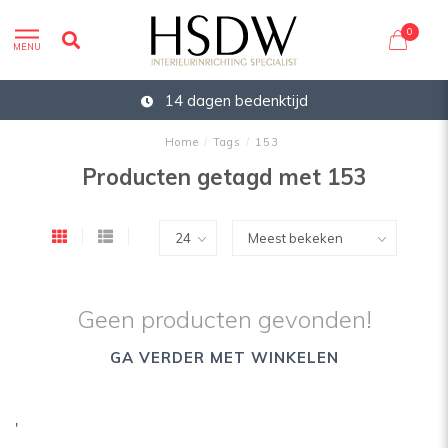
0
MENU
14 dagen bedenktijd
Home
/
Tags
/
153
Producten getagd met 153
Geen producten gevonden!
GA VERDER MET WINKELEN
'