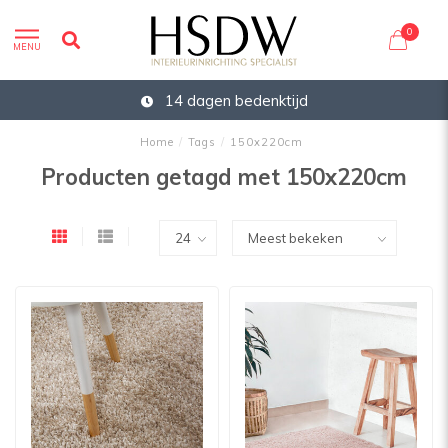
0
MENU
14 dagen bedenktijd
Home
/
Tags
/
150x220cm
Producten getagd met 150x220cm