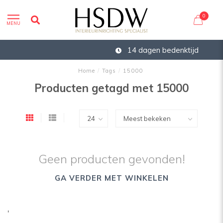
0
MENU
14 dagen bedenktijd
Home
/
Tags
/
15000
Producten getagd met 15000
Geen producten gevonden!
GA VERDER MET WINKELEN
'