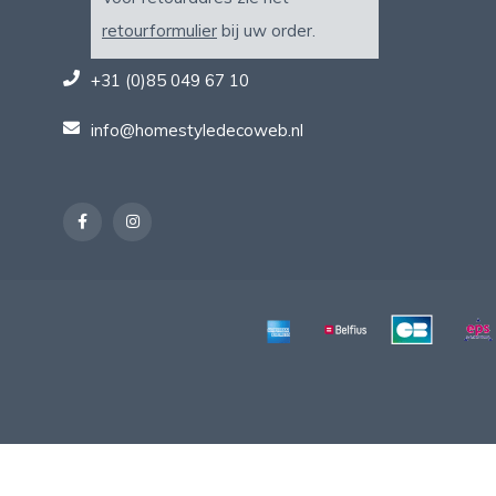
retourformulier
bij uw order.
+31 (0)85 049 67 10
info@homestyledecoweb.nl