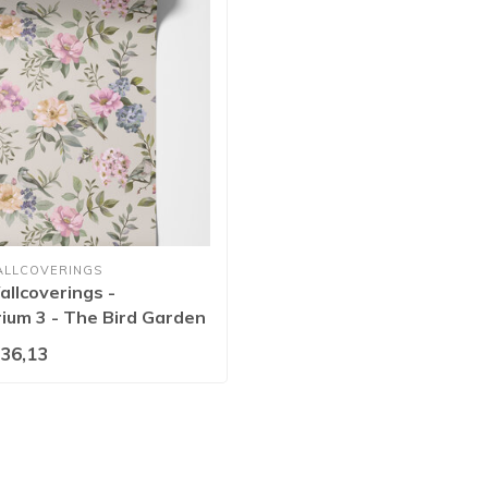
ALLCOVERINGS
llcoverings -
ium 3 - The Bird Garden
lti - 14192
36,13