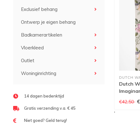
Exclusief behang
Ontwerp je eigen behang
Badkamerartikelen
Vloerkleed
Outlet
Woninginrichting
DUTCH W
Dutch Wa
Imaginar
14 dagen bedenktijd
Beige/Mu
€
€42,50
Gratis verzending v.a. € 45
'
Niet goed? Geld terug!