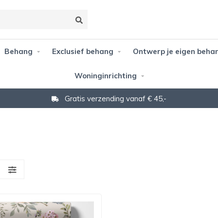
Behang
Exclusief behang
Ontwerp je eigen beha
Woninginrichting
Gratis verzending vanaf € 45,-
S