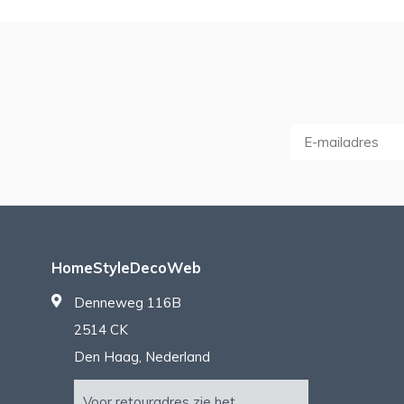
HomeStyleDecoWeb
Denneweg 116B
2514 CK
Den Haag, Nederland
Voor retouradres zie het