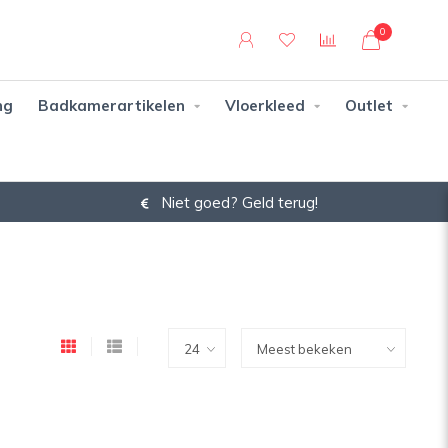
0
ng
Badkamerartikelen
Vloerkleed
Outlet
Niet goed? Geld terug!