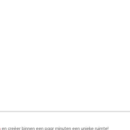
n
en creëer binnen een paar minuten een unieke ruimte!