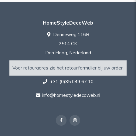
HomeStyleDecoWeb
Denneweg 116B
2514 CK
Den Haag, Nederland
Voor retouradres zie het
retourformulier
bij uw order.
+31 (0)85 049 67 10
info@homestyledecoweb.nl