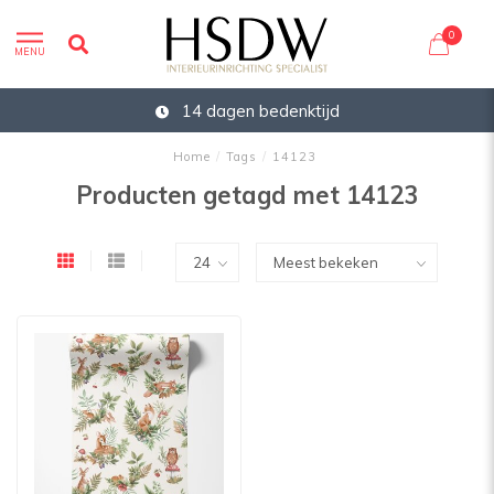
0
MENU
14 dagen bedenktijd
Home
/
Tags
/
14123
Producten getagd met 14123