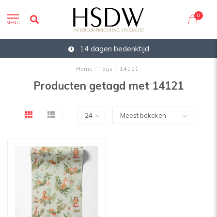
0
MENU
14 dagen bedenktijd
Home
/
Tags
/
14121
Producten getagd met 14121