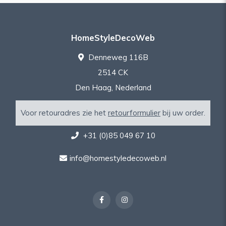
HomeStyleDecoWeb
Denneweg 116B
2514 CK
Den Haag, Nederland
Voor retouradres zie het
retourformulier
bij uw order.
+31 (0)85 049 67 10
info@homestyledecoweb.nl