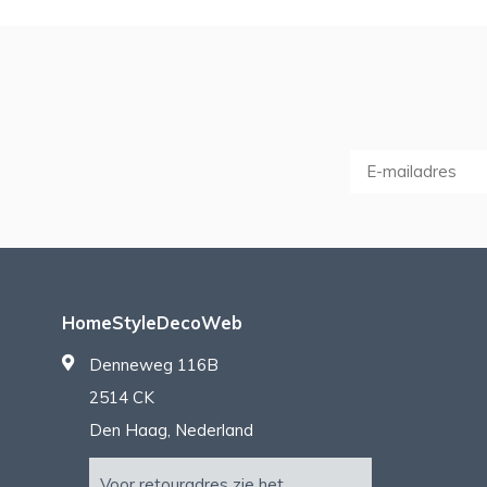
HomeStyleDecoWeb
Denneweg 116B
2514 CK
Den Haag, Nederland
Voor retouradres zie het