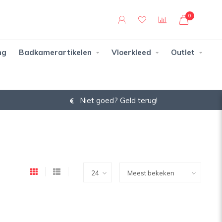
0
ng
Badkamerartikelen
Vloerkleed
Outlet
Niet goed? Geld terug!