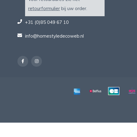
retourformulier
bij uw order.
+31 (0)85 049 67 10
info@homestyledecoweb.nl