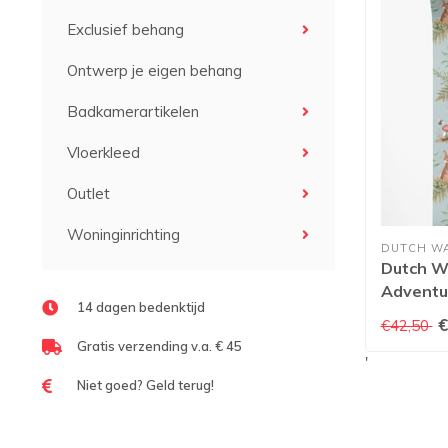
Exclusief behang
Ontwerp je eigen behang
Badkamerartikelen
Vloerkleed
Outlet
Woninginrichting
DUTCH W
Dutch Wa
Adventu
14 dagen bedenktijd
Friends 
€
€42,50
14120
Gratis verzending v.a. € 45
'
Niet goed? Geld terug!