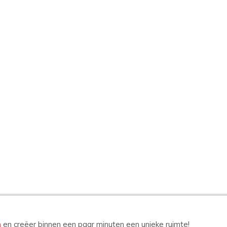
n
en creëer binnen een paar minuten een unieke ruimte!