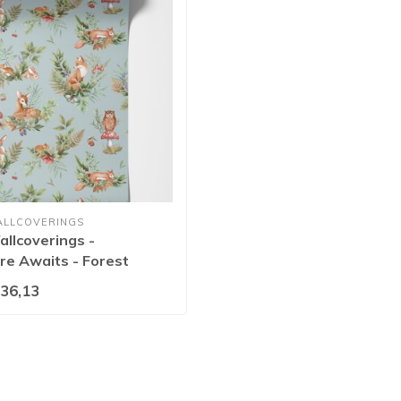
ALLCOVERINGS
llcoverings -
re Awaits - Forest
Duck Egg Blue - Blue -
36,13