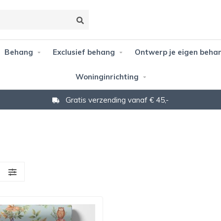
Behang
Exclusief behang
Ontwerp je eigen beha
Woninginrichting
Gratis verzending vanaf € 45,-
S