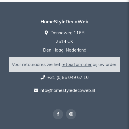
HomeStyleDecoWeb
Denneweg 116B
2514 CK
Den Haag, Nederland
Voor retouradres zie het
retourformulier
bij uw order.
+31 (0)85 049 67 10
info@homestyledecoweb.nl