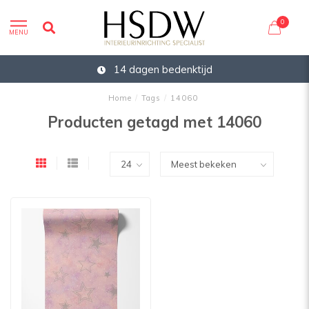
0
MENU
14 dagen bedenktijd
Home
/
Tags
/
14060
Producten getagd met 14060