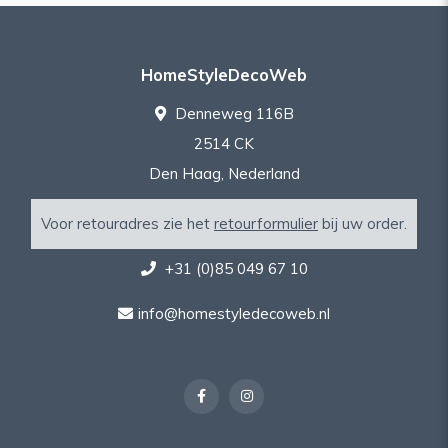
HomeStyleDecoWeb
Denneweg 116B
2514 CK
Den Haag, Nederland
Voor retouradres zie het
retourformulier
bij uw order.
+31 (0)85 049 67 10
info@homestyledecoweb.nl