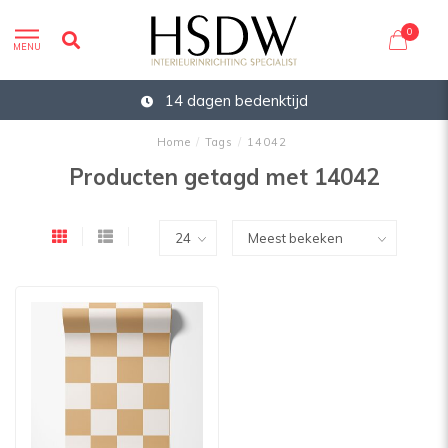
0
MENU
14 dagen bedenktijd
Home
/
Tags
/
14042
Producten getagd met 14042