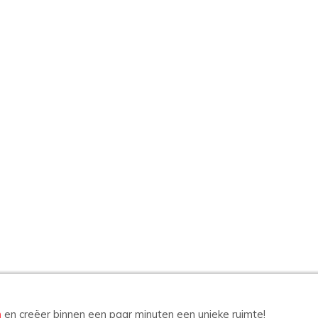
n
en creëer binnen een paar minuten een unieke ruimte!