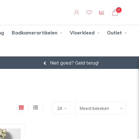
0
ng
Badkamerartikelen
Vloerkleed
Outlet
Niet goed? Geld terug!