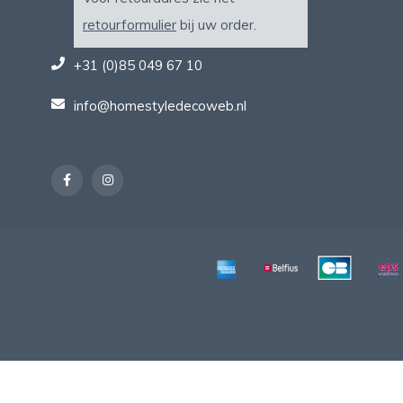
retourformulier
bij uw order.
+31 (0)85 049 67 10
info@homestyledecoweb.nl