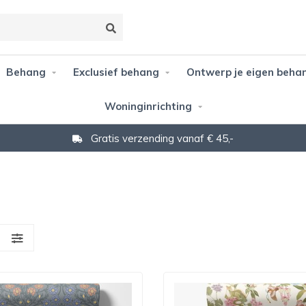
Behang
Exclusief behang
Ontwerp je eigen beha
Woninginrichting
Gratis verzending vanaf € 45,-
S