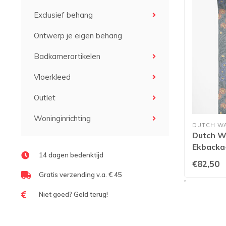
Exclusief behang
Ontwerp je eigen behang
Badkamerartikelen
Vloerkleed
Outlet
Woninginrichting
DUTCH W
Dutch Wa
Ekbacka-
14 dagen bedenktijd
€82,50
Gratis verzending v.a. € 45
'
Niet goed? Geld terug!