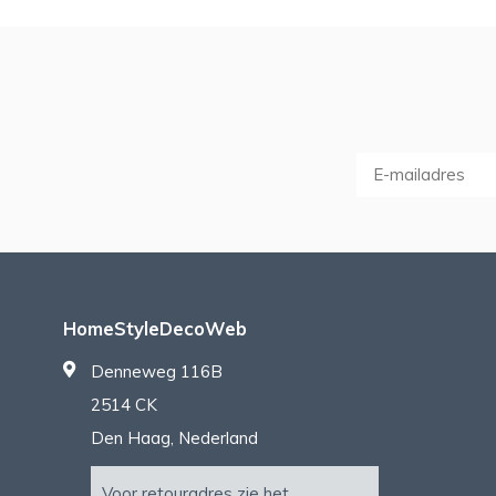
HomeStyleDecoWeb
Denneweg 116B
2514 CK
Den Haag, Nederland
Voor retouradres zie het