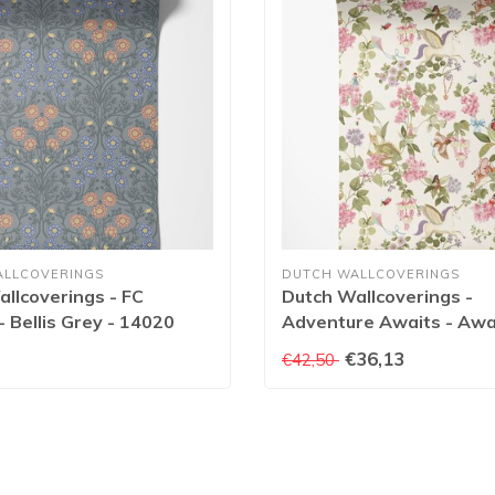
ALLCOVERINGS
DUTCH WALLCOVERINGS
llcoverings - FC
Dutch Wallcoverings -
 Bellis Grey - 14020
Adventure Awaits - Awa
the Fairies Cream/Multi -
€36,13
€42,50
Cream/Multi - 14020