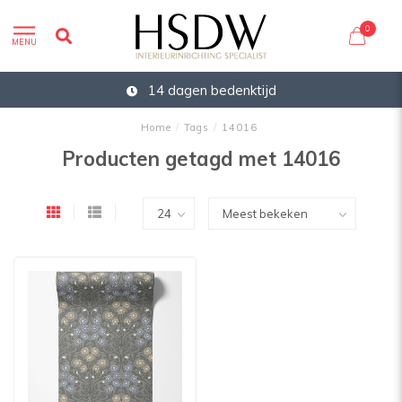
0
MENU
14 dagen bedenktijd
Home
/
Tags
/
14016
Producten getagd met 14016