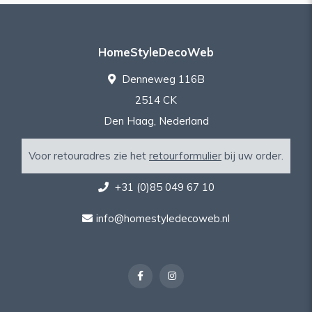
HomeStyleDecoWeb
Denneweg 116B
2514 CK
Den Haag, Nederland
Voor retouradres zie het
retourformulier
bij uw order.
+31 (0)85 049 67 10
info@homestyledecoweb.nl