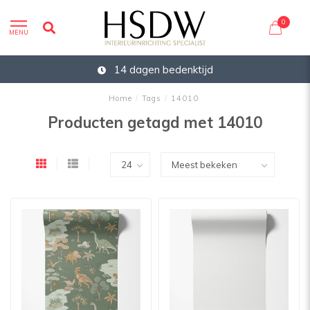
0
MENU
14 dagen bedenktijd
Home
/
Tags
/
14010
Producten getagd met 14010