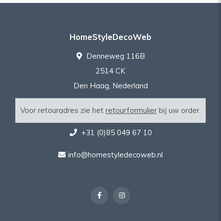
HomeStyleDecoWeb
Denneweg 116B
2514 CK
Den Haag, Nederland
Voor retouradres zie het
retourformulier
bij uw order.
+31 (0)85 049 67 10
info@homestyledecoweb.nl