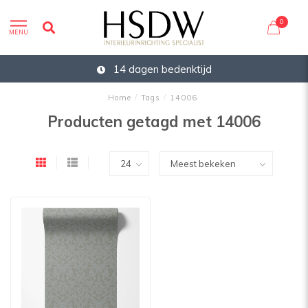
0
MENU
14 dagen bedenktijd
Home
/
Tags
/
14006
Producten getagd met 14006