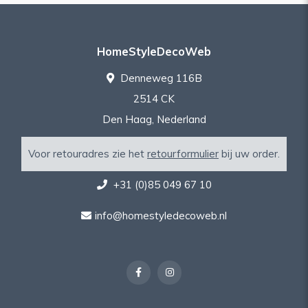
HomeStyleDecoWeb
Denneweg 116B
2514 CK
Den Haag, Nederland
Voor retouradres zie het
retourformulier
bij uw order.
+31 (0)85 049 67 10
info@homestyledecoweb.nl