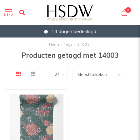
0
MENU
14 dagen bedenktijd
Home
/
Tags
/
14003
Producten getagd met 14003