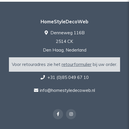
HomeStyleDecoWeb
Denneweg 116B
2514 CK
Den Haag, Nederland
Voor retouradres zie het
retourformulier
bij uw order.
+31 (0)85 049 67 10
info@homestyledecoweb.nl