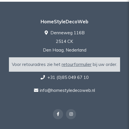
HomeStyleDecoWeb
Denneweg 116B
2514 CK
Den Haag, Nederland
Voor retouradres zie het
retourformulier
bij uw order.
+31 (0)85 049 67 10
info@homestyledecoweb.nl