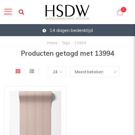
0
MENU
14 dagen bedenktijd
Home
/
Tags
/
13994
Producten getagd met 13994